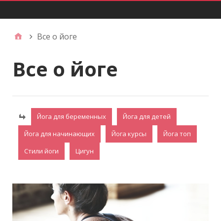
Главное меню
Все о йоге
Все о йоге
Йога для беременных
Йога для детей
Йога для начинающих
Йога курсы
Йога топ
Стили йоги
Цигун