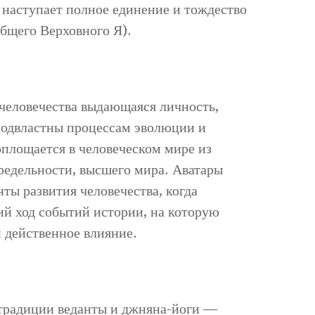
м наступает полное единение и тождество
общего Верховного Я).
человечества выдающаяся личность,
подвластны процессам эволюции и
площается в человеческом мире из
редельности, высшего мира. Аватары
ты развития человечества, когда
й ход событий истории, на которую
и действенное влияние.
 традиции веданты и джняна-йоги —