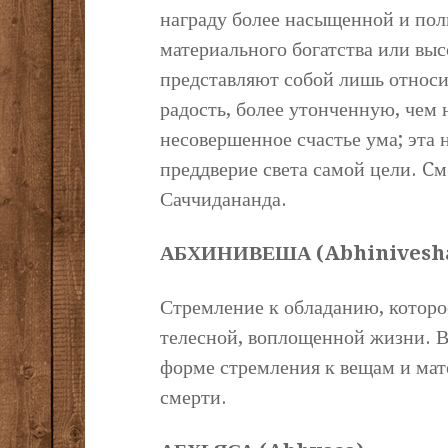
награду более насыщенной и полн
материального богатства или выс
представляют собой лишь относи
радость, более утонченную, чем 
несовершенное счастье ума; эта 
преддверие света самой цели. Cм
Саччидананда.
АБХИНИВЕША (Abhinivesh
Стремление к обладанию, которое
телесной, воплощенной жизни. В
форме стремления к вещам и мат
смерти.