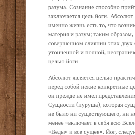
разума. Сознание способно прий
заключается цель йоги. Абсолют
именно жизнь есть то, что возник
материя и разум; таким образом
совершенном слиянии этих двух я
утонченной и полной, неогранич
целью йоги.
Абсолют является целью практиче
перед собой некие конкретные це
он прежде не имел представления
Сущности (пуруша), которая суще
не было ни существующего, ни н
менее «включает в себя всю Всел
«Веды» и все сущее». Йог, следу