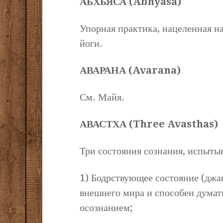
АБХЬЯСА (Abhyasa)
Упорная практика, нацеленная н
йоги.
АВАРАНА (Avarana)
См. Майя.
АВАСТХА (Three Avasthas)
Три состояния сознания, испыты
1) Бодрствующее состояние (джаг
внешнего мира и способен думать
осознанием;