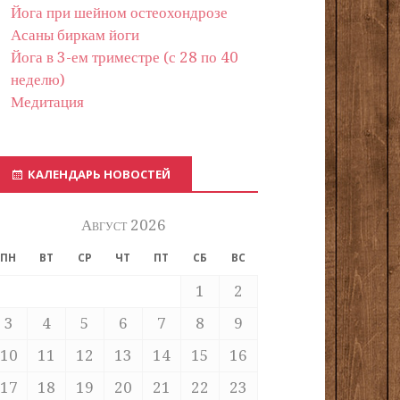
Йога при шейном остеохондрозе
Асаны биркам йоги
Йога в 3-ем триместре (с 28 по 40
неделю)
Медитация
КАЛЕНДАРЬ НОВОСТЕЙ
Август 2026
ПН
ВТ
СР
ЧТ
ПТ
СБ
ВС
1
2
3
4
5
6
7
8
9
10
11
12
13
14
15
16
17
18
19
20
21
22
23