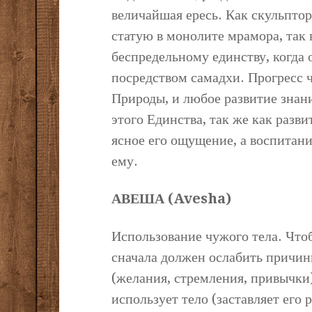
величайшая ересь. Как скульпто
статую в монолите мрамора, так
беспредельному единству, когда
посредством самадхи. Прогресс 
Природы, и любое развитие знани
этого Единства, так же как разви
ясное его ощущение, а воспитан
ему.
АВЕША (Avesha)
Использование чужого тела. Чтоб
сначала должен ослабить причин
(желания, стремления, привычки)
использует тело (заставляет его р