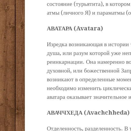
состояние (турьятита), в которо
атмы (личного Я) и параматмы (
АВАТАРА (Avatara)
Изредка возникающая в истории 
душа, или разум которой уже не
реинкарнации. Она намеренно во
духовной, или божественной Зап
возникают в определенные момен
необходимо изменить циклически
аватара оказывает значительное 
АВАЧЧХЕДА (Avachchheda)
Отделенность, разделенность. В