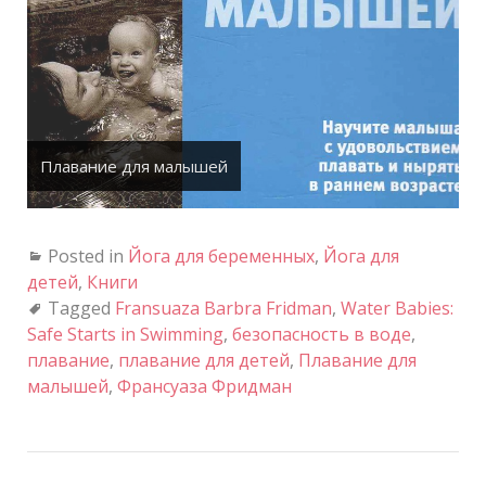
Плавание для малышей
Posted in
Йога для беременных
,
Йога для
детей
,
Книги
Tagged
Fransuaza Barbra Fridman
,
Water Babies:
Safe Starts in Swimming
,
безопасность в воде
,
плавание
,
плавание для детей
,
Плавание для
малышей
,
Франсуаза Фридман